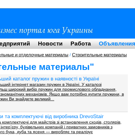
редприятий
Новости
Работа
Объявлени
ельные и отделочные материалы
Строительные материалы
/
тельные материалы"
льший каталог пружин в наявності в Україні
ий інтернет магазин пружин в Україні. У каталозі
льш широкий вибір пружин для промислового обладнання,
різноманітних механізмів. Якщо вам потрібно купити пружини, в
ужин Ви знайдете великий...
и та комплектуючі від виробника DrevoStair
а комплектуючі для майстрів зі встановлення сходів, столярів,
інтер’єру, будівельних компаній і приватних замовників з
ого бука, дуба та ясеня — виробляє та реалізує