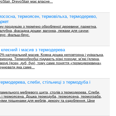
Stair. DrevoStair має власне...
ососна, термоясен, термовільха, термодерево,
аркет
у продукцію з термічно обробленої деревини: паркетна,
палубна, фасадна дошки; вагонка, лежаки для сауни;
брус, фальш-брус.
 клеєний і масив з термодерева
0% натуральний масив. Кожна дошка неповторна і унікальна,
природа. Термообробці піддають різні породи: м'які (ялина,
 тверді (ясен, дуб, бук), тому саме поняття «термодеревина»
очнювати яка саме...
ермодерева, слеби, стільниці з термодуба і
ламельного меблевого щита, столів з термодерева. Слеби,
а і термоясена. Дошка термодуба, термоясена, термограба,
німи тріщинами для меблів, декору та оздоблення. Ціни