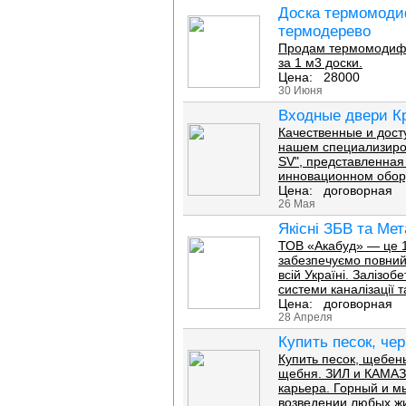
Доска термомоди
термодерево
Продам термомодифи
за 1 м3 доски.
Цена: 28000
30 Июня
Входные двери К
Качественные и дост
нашем специализиро
SV", представленная
инновационном обору
Цена: договорная
26 Мая
Якісні ЗБВ та Ме
ТОВ «Акабуд» — це 15
забезпечуємо повний 
всій Україні. Залізо
системи каналізації 
Цена: договорная
28 Апреля
Купить песок, че
Купить песок, щебень
щебня. ЗИЛ и КАМАЗ.
карьера. Горный и м
возведении любых жи