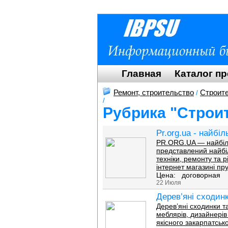
Главная
Каталог п
Ремонт, строительство
Строит
/
/
Рубрика "Строи
Pr.org.ua - найбі
PR.ORG.UA — найбільш
представлений найбі
техніки, ремонту та 
інтернет магазині пр
Цена: договорная
22 Июля
Дерев’яні сходинк
Дерев’яні сходинки т
меблярів, дизайнерів 
якісного закарпатськ