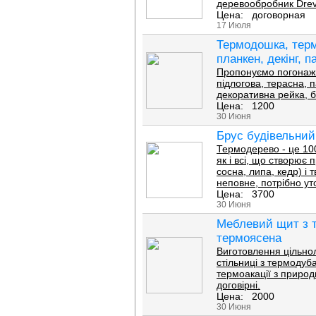
деревообробник Drevo
Цена: договорная
17 Июля
Термодошка, терм
планкен, декінг, п
Пропонуємо погонажн
підлогова, терасна, 
декоративна рейка, 
Цена: 1200
30 Июня
Брус будівельний
Термодерево - це 10
як і всі, що створює 
сосна, липа, кедр) і
неповне, потрібно ут
Цена: 3700
30 Июня
Меблевий щит з т
термоясена
Виготовлення цільно
стільниці з термодуб
термоакації з природ
договірні.
Цена: 2000
30 Июня