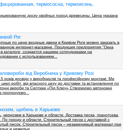
фицированная, термососна, термоясень,
цированную доску хвойных пород древесины. Цена указана
ривой Рог
упные по цене входные двери в Кривом Роге можно заказать в
ванном интернет-магазине. Продукция предприятия "Окна
 в каталоге, создается нашими сотрудниками на
довании с использованием...
таловироби від Виробника у Кривому Розі
 років досвіду у виробництві та професійному монтажі. Ми
цикл робіт: від власного цеху до доставки та встановлення по
бетонні вироби та Септики «Під Ключ» Створюємо автономні
та пропонуємо...
рнозем, щебень в Харькове
, чернозем в Харькове и области. Доставка песка, гранотсева,
 По городу и области. Строительный песок с доставкой c
ытый песок. Строительный песок – незаменимый материал при
лых и нежилых...