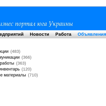
редприятий
Новости
Работа
Объявлени
кции
(483)
муникации
(366)
 работы
(363)
инвентарь
(120)
ые материалы
(710)