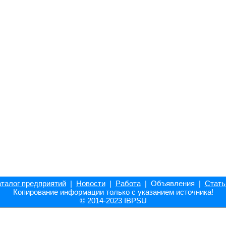
талог предприятий
|
Новости
|
Работа
| Объявления |
Стать
Копирование информации только с указанием источника!
© 2014-2023 IBPSU