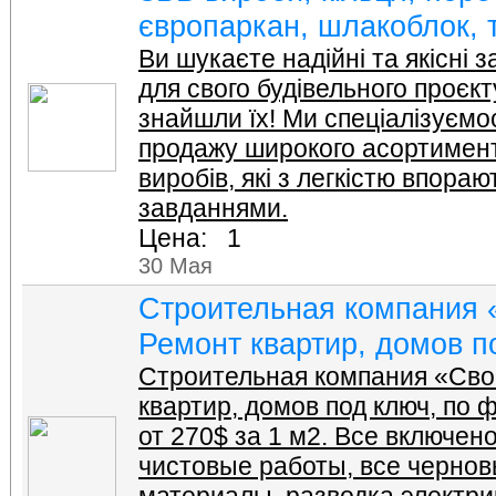
європаркан, шлакоблок, 
Ви шукаєте надійні та якісні 
для свого будівельного проєкт
знайшли їх! Ми спеціалізуємо
продажу широкого асортимент
виробів, які з легкістю впора
завданнями.
Цена: 1
30 Мая
Cтроительная компания 
Ремонт квартир, домов п
Cтроительная компания «Сво
квартир, домов под ключ, по
от 270$ за 1 м2. Все включен
чистовые работы, все чернов
материалы, разводка электрик