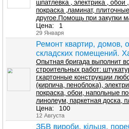
шпатлевка , электрика , обои ,
покраска ,ламинат, плиточны
другое.Помощь при закупки м
Цена: 1
29 Января
Ремонт квартир, домов, 
складских помещений. Х
Опытная бригада выполнит в
строительных работ: штукатур
г.картонные конструкции люб
(кирпича, пеноблока), электр
покраска, обои, напольные по
линолеум, паркетная доска, пли
Цена: 100
12 Августа
ЗБВ вироби, кільця, поре