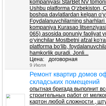
kompaniyasi StarBet NV tomoni
Ushbu platforma O‘zbekiston, Qi
boshqa davlatlardan kelgan o‘yin
Foydalanuvchilarning sharhlari a
kompaniya Kurasao litsenziya
065) asosida qonuniy faoliyat y
o‘yinchilar Mostbetni afzal ko‘r
platforma bo‘lib, foydalanuvchil
hamkorlik quradi. Jonli...
Цена: договорная
9 Июля
Ремонт квартир домов о
складських помещений
опытная бригада выполнит вс
строительных работ от мелкого
картон любой сложности , шту