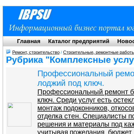
Главная
Каталог предприятий
Ново
Ремонт, строительство
Строительные, ремонтные работ
/
Рубрика "Комплексные услу
Профессиональный ремон
лоджий под ключ.
Профессиональный ремонт ба
ключ. Среди услуг есть остек
монтаж подоконников, откосов
отделка стен. Специалисты 
решения и материалы под ка
учитывая пожелания, бюджет,