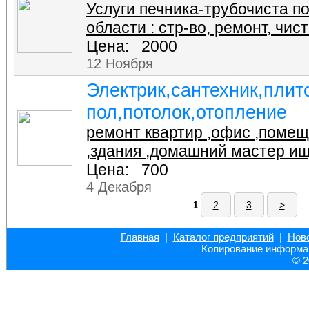
Услуги печника-трубочиста п
области : стр-во, ремонт, чист
Цена: 2000
12 Ноября
Электрик,сантехник,плит
пол,потолок,отопление
ремонт квартир ,офис ,помещ
,здания ,домашний мастер и
Цена: 700
4 Декабря
2
3
>
1
Главная
|
Каталог предприятий
|
Нов
Копирование информац
© 2