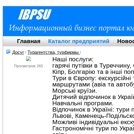
Главная
Каталог предприятий
Ново
Досуг
Турагентства, турфирмы
/
/
Наші послуги:
гарячі путівки в Туреччину, 
Просмотров: 265
Кіпр, Болгарію та в інші по
Тури в Європу: екскурсійні
маршрутами (авіа та автоб
Морські круїзи.
Дитячий відпочинок в Украї
Навчальні програми.
Відпочинок в Україні: тури 
Львові, Каменець-Подільско
Можливі індивідуальні екску
Гастрономічні тури по Украї