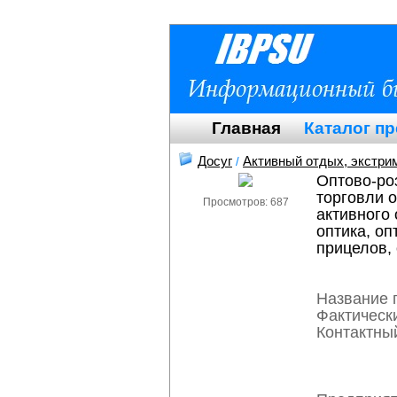
Главная
Каталог п
Досуг
Активный отдых, экстри
/
Оптово-ро
торговли 
Просмотров: 687
активного
оптика, о
прицелов,
Название 
Фактическ
Контактный