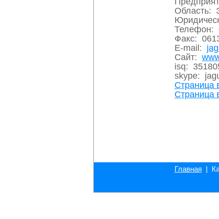
Предприят
Область: 
Юридическ
Телефон: 0
Факс: 061
E-mail:
ja
Сайт:
www
isq: 3518
skype: jag
Страница 
Страница 
Главная
| Ка