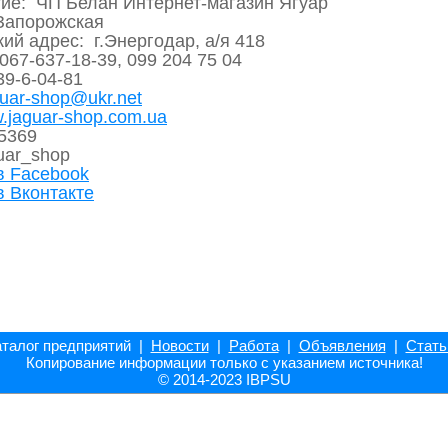
ие: ЧП Белан Интернет-магазин Ягуар
Запорожская
ий адрес: г.Энергодар, а/я 418
67-637-18-39, 099 204 75 04
39-6-04-81
guar-shop@ukr.net
.jaguar-shop.com.ua
05369
uar_shop
в Facebook
в Вконтакте
талог предприятий |
Новости
|
Работа
|
Объявления
|
Стать
Копирование информации только с указанием источника!
© 2014-2023 IBPSU