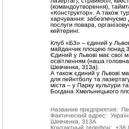
лазертаг), страйкбол, квест
(командоутворення), таймта
«Конструктор». А також ту
харчування: забезпечуємо д
послуги повара, організов
кейтеринг.
Клуб «Б3» – єдиний у Льво
майданчик площею понад 3
Єдиний у Львові має свої м
освітленням (наша головна 
Шевченка, 313а).
А також єдиний у Львові м
для пейнтболу та лазертагу
міста – у Парку культури та
Богдана Хмельницького пл
Название предприятия: Пе
Фактический адрес: Україна
Шевченка, 313A
Контактный телефон: +38 (