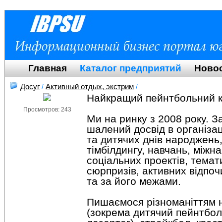
Главная
Каталог предприятий
Ново
Досуг
Активный отдых, экстрим
/
/
Найкращий пейнтбольний кл
Просмотров: 243
Ми на ринку з 2008 року. З
шалений досвід в організац
та дитячих днів народжень,
тімбілдингу, навчань, міжна
соціальних проектів, темат
сюрпризів, активних відпочи
та за його межами.
Пишаємося різноманіттям 
(зокрема дитячий пейнтбол