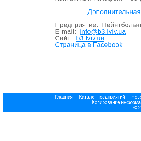
Дополнительна
Предприятие: Пейнтбольни
E-mail:
info@b3.lviv.ua
Сайт:
b3.lviv.ua
Страница в Facebook
Главная
| Каталог предприятий |
Нов
Копирование информац
© 2